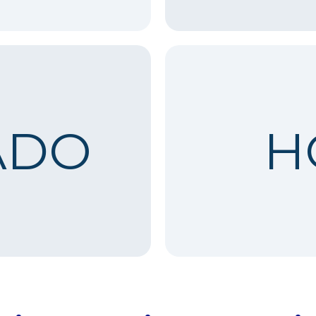
ADO
H