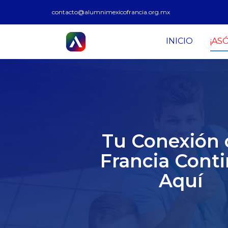
contacto@alumnimexicofrancia.org.mx
INICIO
¡AS
Tu Conexión 
Francia Cont
Aquí